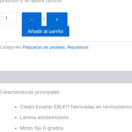
posición y un ajuste óptimo.
Quantity
-
1
+
Añadir al carrito
Categories
Plaquetas de pedales
,
Repuestos
Descripción
Valoraciones (0)
Características principales
Cleats Exustar EBLK11 fabricadas en termoplástic
Lámina antideslizante.
Modo fijo 0 grados.