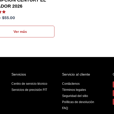
IPCIÓN CENTURY EL
DOR 2026
do
-
$
55.00
to
Ver más
Servicios
Servicio al cliente
Centro de servicio técnico
Contáctenos
Servicios de precisión FIT
Términos legales
Seguridad del sitio
Políticas de devolución
FAQ