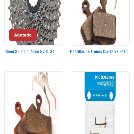
Agotado
Piñón Shimano Alivio 9V 11-34
Pastillas de frenos Clarks VX 841C