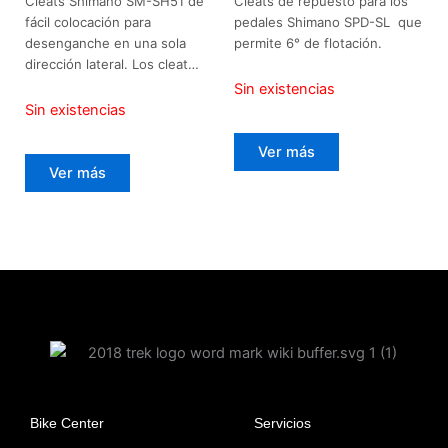
Cleats Shimano SM-SH51 de
Cleats de repuesto para los
fácil colocación para
pedales Shimano SPD-SL que
desenganche en una sola
permite 6° de flotación.
dirección lateral. Los cleat…
Sin existencias
Sin existencias
Ver más
Ver más
Bike Center
Servicios