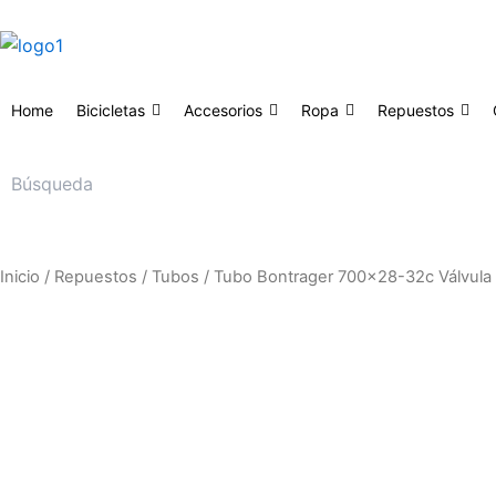
Ir
al
contenido
Home
Bicicletas
Accesorios
Ropa
Repuestos
Inicio
/
Repuestos
/
Tubos
/ Tubo Bontrager 700×28-32c Válvula