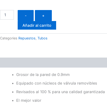
Tubo
-
+
Bontrager
700×28-
Añadir al carrito
32c
Válvula
Presta
Categories
Repuestos
,
Tubos
de
48mm
cantidad
Descripción
Valoraciones (0)
Grosor de la pared de 0.9mm
Equipado con núcleos de válvula removibles
Revisados al 100 % para una calidad garantizada
El mejor valor