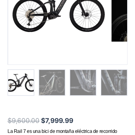
El
El
$
9,600.00
$
7,999.99
precio
precio
La Rail 7 es una bici de montaña eléctrica de recorrido