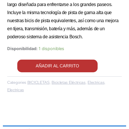
largo diseñada para enfrentarse a los grandes paseos.
original
actual
Incluye la misma tecnología de pista de gama alta que
era:
es:
nuestras bicis de pista equivalentes, así como una mejora
$9,600.00.
$7,999.99.
en tijera, transmisión, batería y más, además de un
poderoso sistema de asistencia Bosch.
Disponibilidad:
1 disponibles
AÑADIR AL CARRITO
Categories
BICICLETAS
,
Bicicletas Eléctricas
,
Electricas
,
Electricas