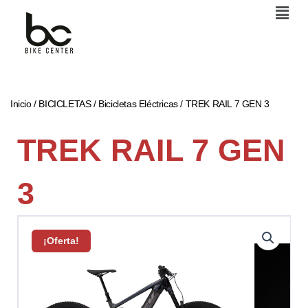
Men
Ir
al
contenido
Inicio
/
BICICLETAS
/
Bicicletas Eléctricas
/ TREK RAIL 7 GEN 3
TREK RAIL 7 GEN
3
¡Oferta!