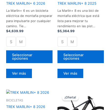
elegir
eleg
TREK MARLIN+ 6 2026
TREK MARLIN+ 8 2025
en
en
La Marlin+ 6 es un bicicleta
La Marlin+ 8 es una bici de
la
la
eléctrica de montaña preparar
montaña eléctrica que está
página
pág
para impulsarte por cualquier
lista para mejorar tu
de
de
camino. Tie…
rendimiento en las pist…
producto
pro
$
4,639.99
$
5,364.99
S
M
S
M
Seleccionar
Seleccionar
opciones
opciones
Ver más
Ver más
El
El
Este
precio
precio
¡Oferta!
producto
original
actual
BICICLETAS
tiene
era:
es:
TREK MARLIN+ 8 2026
$9,600.00.
$7,999.99.