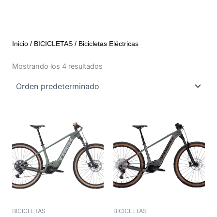
Inicio
/
BICICLETAS
/ Bicicletas Eléctricas
Mostrando los 4 resultados
Este
Est
producto
pro
tiene
tie
múltiples
múl
variantes.
var
Las
Las
opciones
opc
se
se
pueden
pue
BICICLETAS
BICICLETAS