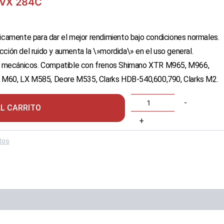
s VX 284C
icamente para dar el mejor rendimiento bajo condiciones normales.
ción del ruido y aumenta la \»mordida\» en el uso general.
 mecánicos. Compatible con frenos Shimano XTR M965, M966,
 M60, LX M585, Deore M535, Clarks HDB-540,600,790, Clarks M2.
Pastillas
-
AL CARRITO
de
frenos
+
Clarks
VX
tos
284C
cantidad