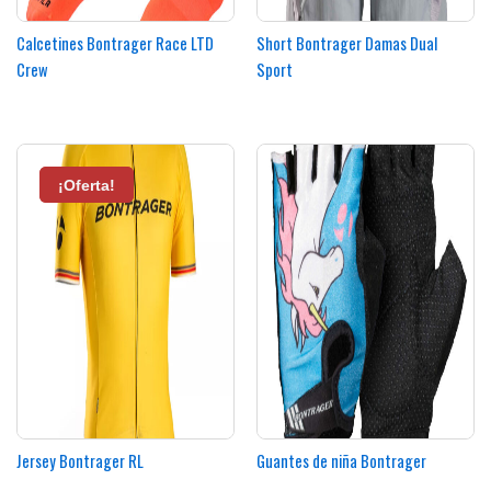
en
e
la
la
Calcetines Bontrager Race LTD
Short Bontrager Damas Dual
página
pá
Crew
Sport
de
d
producto
pr
Es
pr
¡Oferta!
¡Oferta!
ti
mú
va
La
op
se
p
el
e
la
Jersey Bontrager RL
Guantes de niña Bontrager
pá