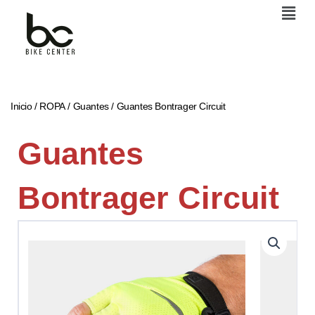
Men
Ir
al
contenido
Inicio
/
ROPA
/
Guantes
/ Guantes Bontrager Circuit
Guantes
Bontrager Circuit