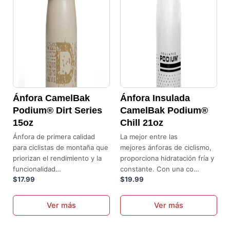
variantes.
variantes.
Las
Las
opciones
opciones
se
se
pueden
pueden
elegir
elegir
en
en
la
la
Ánfora CamelBak
Ánfora Insulada
página
página
Podium® Dirt Series
CamelBak Podium®
de
de
15oz
Chill 21oz
producto
producto
Ánfora de primera calidad
La mejor entre las
para ciclistas de montaña que
mejores ánforas de ciclismo,
priorizan el rendimiento y la
proporciona hidratación fría y
funcionalidad…
constante. Con una co…
$
17.99
$
19.99
Ver más
Ver más