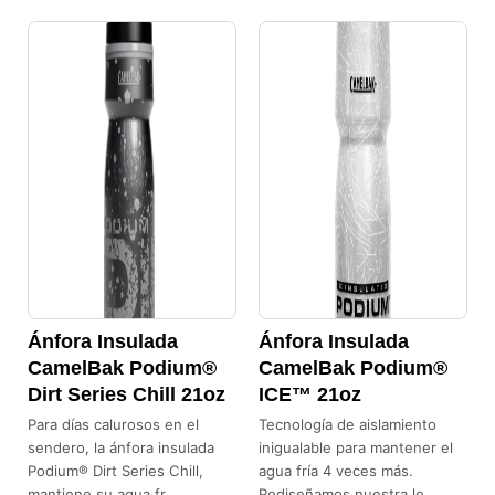
Este
Este
producto
producto
tiene
tiene
múltiples
múltiples
variantes.
variantes.
Las
Las
opciones
opciones
se
se
pueden
pueden
elegir
elegir
en
en
la
la
Ánfora Insulada
Ánfora Insulada
página
página
CamelBak Podium®
CamelBak Podium®
de
de
Dirt Series Chill 21oz
ICE™ 21oz
producto
producto
Para días calurosos en el
Tecnología de aislamiento
sendero, la ánfora insulada
inigualable para mantener el
Podium® Dirt Series Chill,
agua fría 4 veces más.
mantiene su agua fr…
Rediseñamos nuestra le…