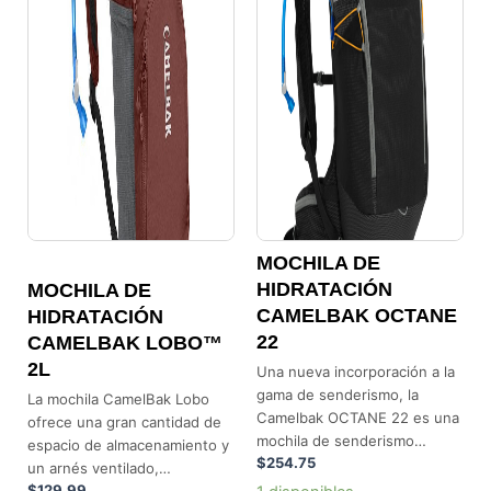
tiene
múltiples
variantes.
Las
opciones
se
pueden
elegir
en
la
MOCHILA DE
página
HIDRATACIÓN
MOCHILA DE
de
CAMELBAK OCTANE
HIDRATACIÓN
producto
22
CAMELBAK LOBO™
2L
Una nueva incorporación a la
gama de senderismo, la
La mochila CamelBak Lobo
Camelbak OCTANE 22 es una
ofrece una gran cantidad de
mochila de senderismo…
espacio de almacenamiento y
$
254.75
un arnés ventilado,…
$
129.99