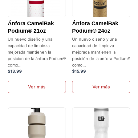
elegir
elegir
en
en
la
la
Ánfora CamelBak
Ánfora CamelBak
página
página
Podium® 21oz
Podium® 24oz
de
de
Un nuevo diseño y una
Un nuevo diseño y una
producto
producto
capacidad de limpieza
capacidad de limpieza
mejorada mantienen la
mejorada mantienen la
posición de la ánfora Podium®
posición de la ánfora Podium®
como…
como…
$
13.99
$
15.99
Ver más
Ver más
Este
Este
producto
producto
tiene
tiene
múltiples
múltiples