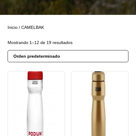
Inicio
/ CAMELBAK
Mostrando 1–12 de 19 resultados
Este
Este
producto
producto
tiene
tiene
múltiples
múltiples
variantes.
variantes.
Las
Las
opciones
opciones
se
se
pueden
pueden