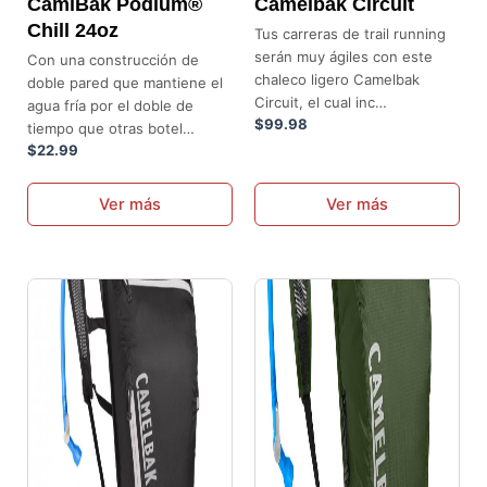
CamlBak Podium®
Camelbak Circuit
de
Chill 24oz
Tus carreras de trail running
producto
serán muy ágiles con este
Con una construcción de
chaleco ligero Camelbak
doble pared que mantiene el
Circuit, el cual inc…
agua fría por el doble de
$
99.98
tiempo que otras botel…
$
22.99
Ver más
Ver más
Este
Este
producto
producto
tiene
tiene
múltiples
múltiples
variantes.
variantes.
Las
Las
opciones
opciones
se
se