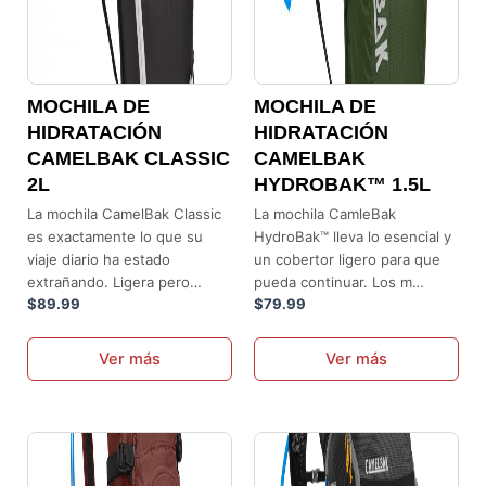
pueden
pueden
elegir
elegir
en
en
la
la
MOCHILA DE
MOCHILA DE
página
página
HIDRATACIÓN
HIDRATACIÓN
de
de
CAMELBAK CLASSIC
CAMELBAK
producto
producto
2L
HYDROBAK™ 1.5L
La mochila CamelBak Classic
La mochila CamleBak
es exactamente lo que su
HydroBak™ lleva lo esencial y
viaje diario ha estado
un cobertor ligero para que
extrañando. Ligera pero…
pueda continuar. Los m…
$
89.99
$
79.99
Ver más
Ver más
Este
producto