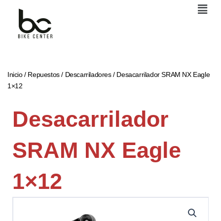
Men
Ir
al
contenido
Inicio
/
Repuestos
/
Descarriladores
/ Desacarrilador SRAM NX Eagle
1×12
Desacarrilador
SRAM NX Eagle
1×12