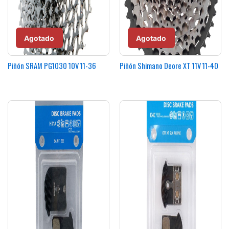
Agotado
Agotado
Piñón SRAM PG1030 10V 11-36
Piñón Shimano Deore XT 11V 11-40