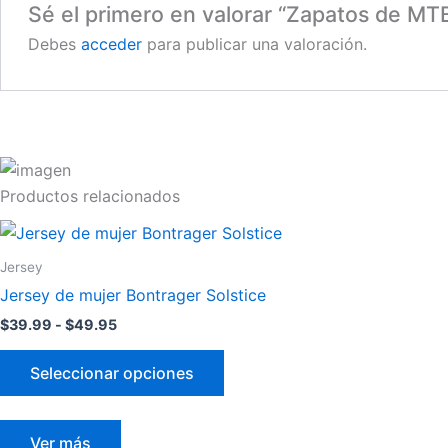
Sé el primero en valorar “Zapatos de M
Debes
acceder
para publicar una valoración.
Productos relacionados
Rango
Este
de
producto
precios:
Jersey
desde
tiene
Jersey de mujer Bontrager Solstice
$39.99
múltiples
hasta
$
39.99
-
$
49.95
variantes.
$49.95
Las
Seleccionar opciones
opciones
se
pueden
Ver más