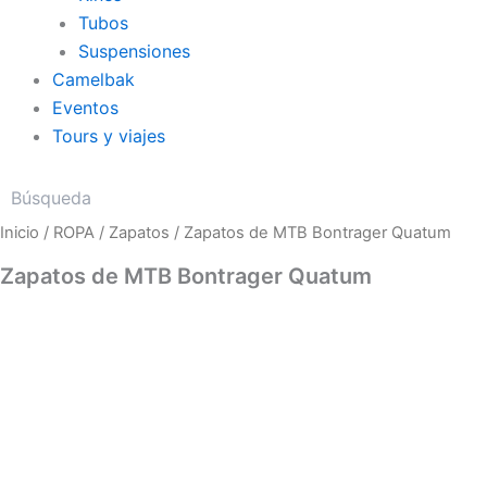
Tubos
Suspensiones
Camelbak
Eventos
Tours y viajes
Zapatos
Inicio
/
ROPA
/
Zapatos
/ Zapatos de MTB Bontrager Quatum
de
MTB
Zapatos de MTB Bontrager Quatum
Bontrager
Quatum
cantidad