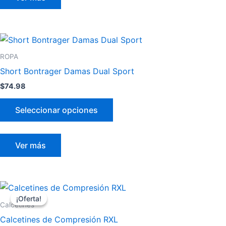
elegir
en
la
Este
página
producto
ROPA
de
tiene
Short Bontrager Damas Dual Sport
producto
múltiples
$
74.98
variantes.
Las
Seleccionar opciones
opciones
se
pueden
Ver más
elegir
en
la
El
El
Este
precio
precio
página
¡Oferta!
¡Oferta!
producto
original
actual
Calcetines
de
era:
es:
tiene
Calcetines de Compresión RXL
$59.85.
$46.98.
producto