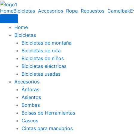
Ir
Home
Bicicletas
Accesorios
Ropa
Repuestos
Camelbak
E
al
contenido
Home
Bicicletas
Bicicletas de montaña
Bicicletas de ruta
Bicicletas de niños
Bicicletas eléctricas
Bicicletas usadas
Accesorios
Ánforas
Asientos
Bombas
Bolsas de Herramientas
Cascos
Cintas para manubrios