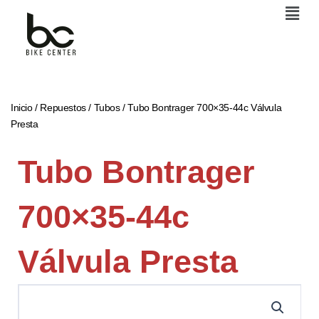
Men
Ir
al
contenido
Inicio
/
Repuestos
/
Tubos
/ Tubo Bontrager 700×35-44c Válvula
Presta
Tubo Bontrager
700×35-44c
Válvula Presta