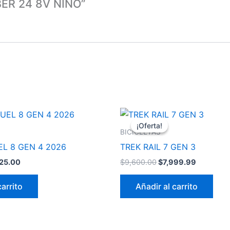
BER 24 8V NIÑO”
El
El
El
io
precio
precio
precio
¡Oferta!
¡Oferta!
nal
actual
original
actual
BICICLETAS
es:
era:
es:
EL 8 GEN 4 2026
TREK RAIL 7 GEN 3
89.99.
$5,225.00.
$9,600.00.
$7,999.9
25.00
$
9,600.00
$
7,999.99
carrito
Añadir al carrito