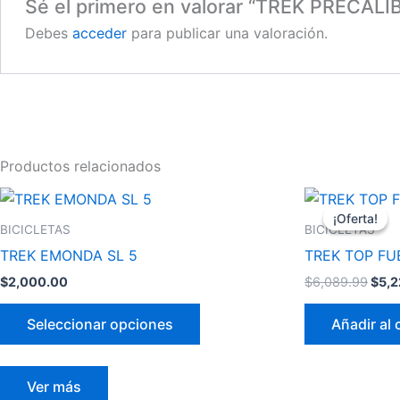
Sé el primero en valorar “TREK PRECALI
Debes
acceder
para publicar una valoración.
Productos relacionados
El
Este
prec
¡Oferta!
¡Oferta!
producto
origi
BICICLETAS
BICICLETAS
era:
tiene
TREK EMONDA SL 5
TREK TOP FU
$6,0
múltiples
$
2,000.00
$
6,089.99
$
5,2
variantes.
Las
Seleccionar opciones
Añadir al 
opciones
se
pueden
Ver más