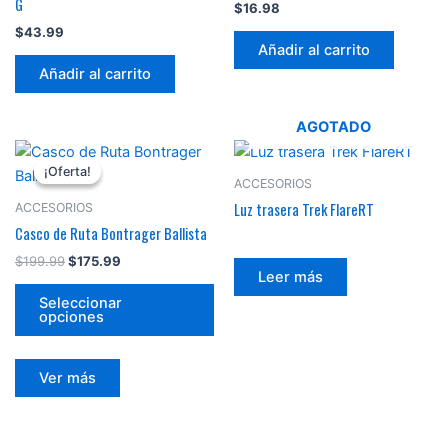
G
$
16.98
$
43.99
Añadir al carrito
Añadir al carrito
AGOTADO
El
El
Este
precio
precio
¡Oferta!
¡Oferta!
producto
original
actual
ACCESORIOS
era:
es:
tiene
Luz trasera Trek FlareRT
ACCESORIOS
$199.99.
$175.99.
múltiples
Casco de Ruta Bontrager Ballista
variantes.
$
199.99
$
175.99
Las
Leer más
opciones
Seleccionar
opciones
se
pueden
elegir
Ver más
en
la
página