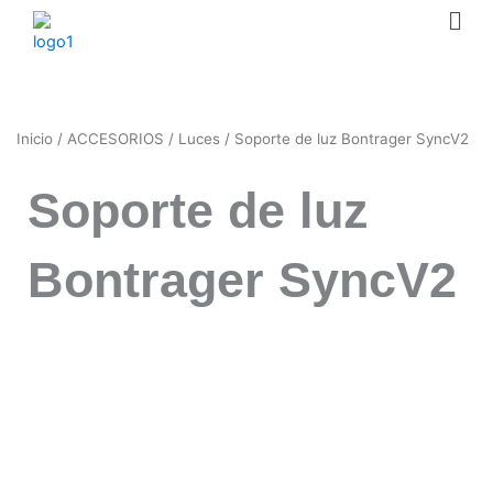
Men
Ir
al
contenido
Inicio
/
ACCESORIOS
/
Luces
/ Soporte de luz Bontrager SyncV2
Soporte de luz
Bontrager SyncV2