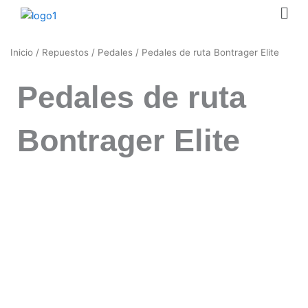
Men
Ir
al
contenido
Inicio
/
Repuestos
/
Pedales
/ Pedales de ruta Bontrager Elite
Pedales de ruta
Bontrager Elite