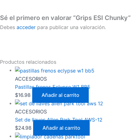
Sé el primero en valorar “Grips ESI Chunky”
Debes
acceder
para publicar una valoración.
Productos relacionados
ACCESORIOS
Pastillas frenos Eclypse W1 BB5
$
16.98
Añadir al carrito
ACCESORIOS
Set de llaves Allen Park Tool AWS-12
$
24.98
Añadir al carrito