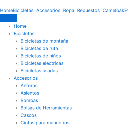
Grips
Ir
ESI
Home
Bicicletas
Accesorios
Ropa
Repuestos
Camelbak
E
al
Chunky
contenido
cantidad
Home
Bicicletas
Bicicletas de montaña
Bicicletas de ruta
Bicicletas de niños
Bicicletas eléctricas
Bicicletas usadas
Accesorios
Ánforas
Asientos
Bombas
Bolsas de Herramientas
Cascos
Cintas para manubrios