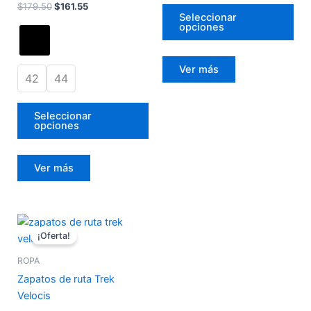
elegir
eleg
$
179.50
$
161.55
Seleccionar
en
en
opciones
la
la
página
pág
Ver más
de
de
42
44
producto
pro
Seleccionar
opciones
Ver más
El
El
Este
precio
precio
¡Oferta!
producto
original
actual
era:
es:
tiene
ROPA
$347.99.
$299.99.
múltiples
Zapatos de ruta Trek
variantes.
Velocis
Las