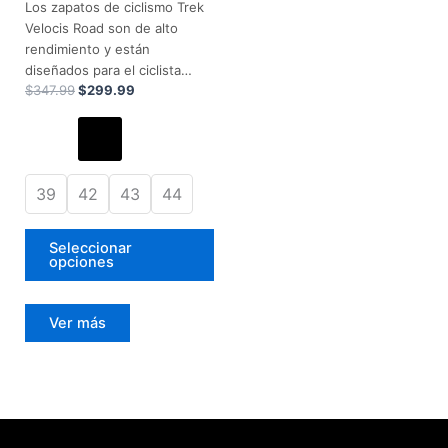
Los zapatos de ciclismo Trek
opciones
Velocis Road son de alto
se
rendimiento y están
pueden
diseñados para el ciclista…
elegir
$
347.99
$
299.99
en
la
página
de
39
42
43
44
producto
Seleccionar
opciones
Ver más