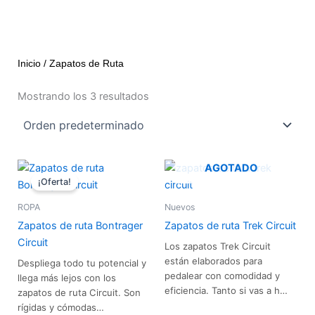
Inicio
/ Zapatos de Ruta
Mostrando los 3 resultados
El
El
Este
Est
AGOTADO
precio
precio
¡Oferta!
producto
pro
original
actual
era:
es:
tiene
tie
ROPA
Nuevos
$179.50.
$161.55.
múltiples
múl
Zapatos de ruta Bontrager
Zapatos de ruta Trek Circuit
variantes.
var
Circuit
Los zapatos Trek Circuit
Las
Las
están elaborados para
Despliega todo tu potencial y
opciones
opc
pedalear con comodidad y
llega más lejos con los
se
se
eficiencia. Tanto si vas a h…
zapatos de ruta Circuit. Son
pueden
pue
rígidas y cómodas…