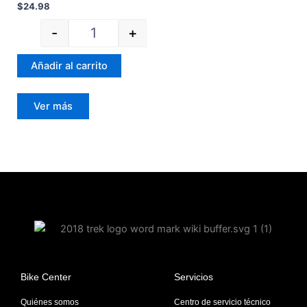
$
24.98
-
+
Añadir al carrito
Ver más
Bike Center
Servicios
Quiénes somos
Centro de servicio técnico