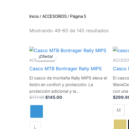
Inicio
/
ACCESORIOS
/ Página 5
Mostrando 49–60 de 145 resultados
El
El
Este
precio
precio
¡Oferta!
producto
original
actual
ACCESORIOS
ACCESO
era:
es:
tiene
Casco MTB Bontrager Rally MIPS
Casco 
$171.98.
$145.00.
múltiples
El casco de montaña Rally MIPS eleva el
El casco
variantes.
listón en confort y protección. La
WaveCel
Las
protección adicional y la…
con una 
opciones
$
171.98
$
145.00
$
299.9
se
M
pueden
elegir
en
L