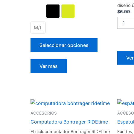
se
diseño 
pueden
$
6.99
elegir
en
M/L
la
página
Seleccionar opciones
de
producto
Ve
Ver más
ACCESORIOS
ACCESO
Computadora Bontrager RIDEtime
Espátul
El ciclocomputador Bontrager RIDEtime
Fuertes, 