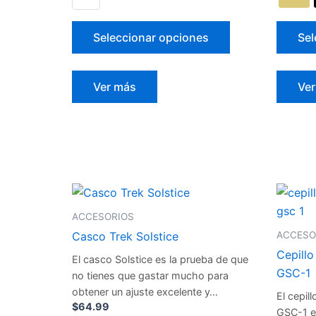
la
página
Seleccionar opciones
Sel
de
producto
Ver más
Ve
Este
producto
ACCESORIOS
tiene
ACCESO
Casco Trek Solstice
múltiples
Cepillo
El casco Solstice es la prueba de que
variantes.
GSC-1
no tienes que gastar mucho para
Las
obtener un ajuste excelente y…
El cepil
opciones
$
64.99
GSC-1 es