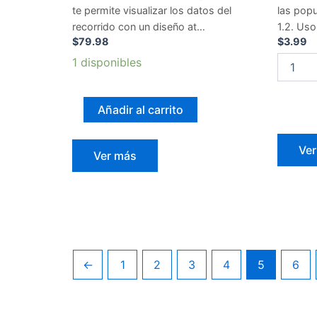
te permite visualizar los datos del
las popu
recorrido con un diseño at…
1.2. Uso
$
79.98
$
3.99
1 disponibles
Añadir al carrito
Ve
Ver más
←
1
2
3
4
5
6