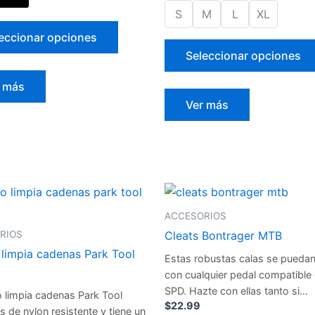
la
S
M
L
XL
página
eccionar opciones
de
Seleccionar opciones
producto
r más
Ver más
Cepillo
Cleats
limpia
Bontrager
ACCESORIOS
cadenas
MTB
Park
cantidad
RIOS
Cleats Bontrager MTB
Tool
 limpia cadenas Park Tool
Estas robustas calas se puedan
GSC-
1
con cualquier pedal compatible
cantidad
SPD. Hazte con ellas tanto si…
lo limpia cadenas Park Tool
$
22.99
 de nylon resistente y tiene un