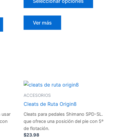
Seleccionar opciones
la
la
página
página
de
de
Ver más
producto
producto
Cleats
de
ACCESORIOS
Ruta
Origin8
Cleats de Ruta Origin8
cantidad
 usar
Cleats para pedales Shimano SPD-SL.
 con
que ofrece una posición del pie con 5º
de flotación.
$
23.98