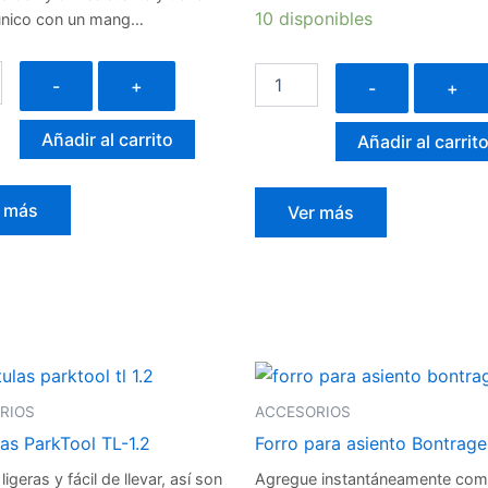
10 disponibles
único con un mang…
-
+
-
+
Añadir al carrito
Añadir al carrit
r más
Ver más
Espátulas
Forro
ParkTool
para
RIOS
ACCESORIOS
TL-
asiento
1.2
Bontrager
as ParkTool TL-1.2
Forro para asiento Bontrage
cantidad
Gel
ligeras y fácil de llevar, así son
Agregue instantáneamente co
cantidad