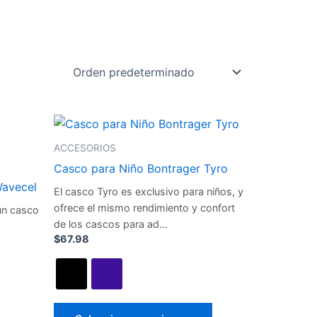
Este
Este
producto
producto
ACCESORIOS
tiene
tiene
Casco para Niño Bontrager Tyro
múltiples
múltiples
avecel
El casco Tyro es exclusivo para niños, y
variantes.
variantes.
ofrece el mismo rendimiento y confort
un casco
Las
Las
de los cascos para ad…
opciones
opciones
$
67.98
se
se
pueden
pueden
elegir
elegir
en
en