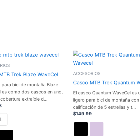
Este
producto
RIOS
tiene
ACCESORIOS
MTB Trek Blaze WaveCel
múltiples
Casco MTB Trek Quantum W
 para bici de montaña Blaze
variantes.
 es como dos cascos en uno,
El casco Quantum WaveCel es 
Las
cobertura extraíble d…
ligero para bici de montaña con
opciones
8
calificación de 5 estrellas y t…
se
$
149.99
L
pueden
elegir
en