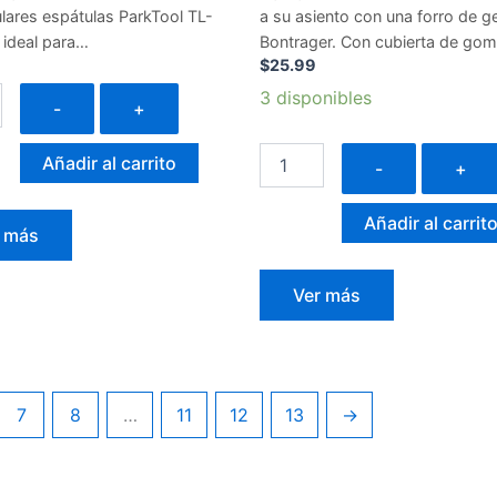
lares espátulas ParkTool TL-
a su asiento con una forro de ge
 ideal para…
Bontrager. Con cubierta de go
$
25.99
3 disponibles
-
+
Añadir al carrito
-
+
Añadir al carrit
r más
Ver más
7
8
…
11
12
13
→